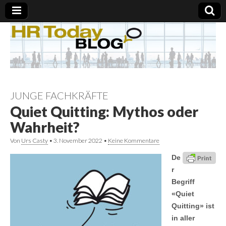
JUNGE FACHKRÄFTE
Quiet Quitting: Mythos oder
Wahrheit?
Von
Urs Casty
•
3. November 2022
•
Keine Kommentare
De
r
Begriff
«Quiet
Quitting» ist
in aller