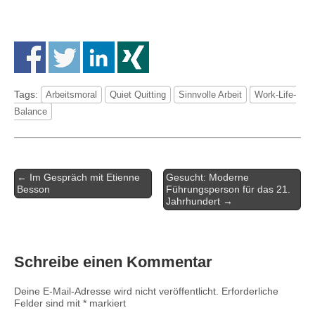
Tags:
Arbeitsmoral
Quiet Quitting
Sinnvolle Arbeit
Work-Life-
Balance
Artikel-
← Im Gespräch mit Etienne
Gesucht: Moderne
Navigation
Besson
Führungsperson für das 21.
Jahrhundert →
Schreibe einen Kommentar
Deine E-Mail-Adresse wird nicht veröffentlicht.
Erforderliche
Felder sind mit
*
markiert