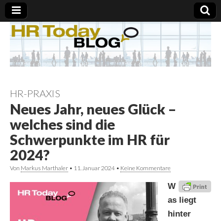
HR-PRAXIS
Neues Jahr, neues Glück –
welches sind die
Schwerpunkte im HR für
2024?
Von
Markus Marthaler
•
11. Januar 2024
•
Keine Kommentare
W
as liegt
hinter