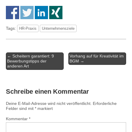
Tags:
HR-Praxis
Unternehmensziele
Artikel-
← Scheitern garantiert: 9
Vorhang auf für Kreativität im
Navigation
Bewerbungstipps der
BGM →
anderen Art
Schreibe einen Kommentar
Deine E-Mail-Adresse wird nicht veröffentlicht.
Erforderliche
Felder sind mit
*
markiert
Kommentar
*