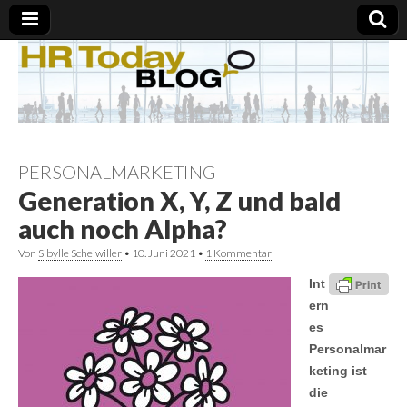
PERSONALMARKETING
Generation X, Y, Z und bald
auch noch Alpha?
Von
Sibylle Scheiwiller
•
10. Juni 2021
•
1 Kommentar
Int
ern
es
Personalmar
keting ist
die