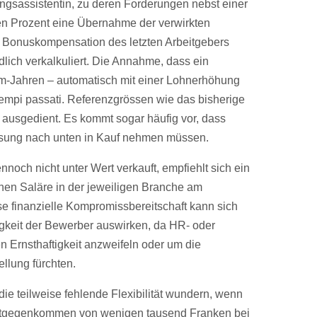
ungsassistentin, zu deren Forderungen nebst einer
en Prozent eine Übernahme der verwirkten
 Bonuskompensation des letzten Arbeitgebers
ndlich verkalkuliert. Die Annahme, dass ein
m-Jahren – automatisch mit einer Lohnerhöhung
t tempi passati. Referenzgrössen wie das bisherige
 ausgedient. Es kommt sogar häufig vor, dass
ssung nach unten in Kauf nehmen müssen.
noch nicht unter Wert verkauft, empfiehlt sich ein
hen Saläre in der jeweiligen Branche am
se finanzielle Kompromissbereitschaft kann sich
igkeit der Bewerber auswirken, da HR- oder
n Ernsthaftigkeit anzweifeln oder um die
ellung fürchten.
ie teilweise fehlende Flexibilität wundern, wenn
Entgegenkommen von wenigen tausend Franken bei