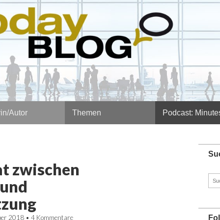
in/Autor
Themen
Podcast: Minute
Su
at zwischen
Such
 und
nach
tzung
ber 2018
•
4 Kommentare
Fo