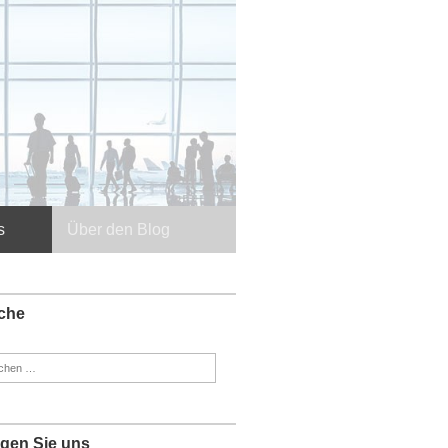
s
Über den Blog
che
en
:
lgen Sie uns