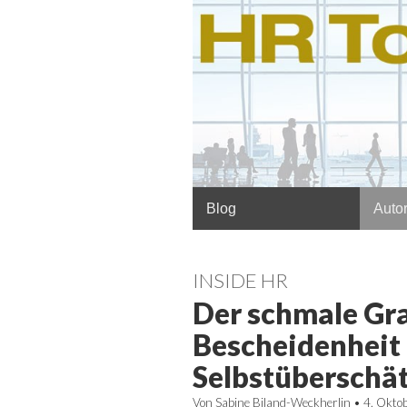
Hauptmenü
Springe
Blog
Autor
zum
Inhalt
INSIDE HR
Der schmale Gr
Bescheidenheit
Selbstüberschä
Von
Sabine Biland-Weckherlin
•
4. Okto