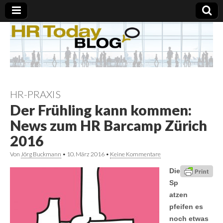
HR-PRAXIS
Der Frühling kann kommen:
News zum HR Barcamp Zürich
2016
Von
Jörg Buckmann
•
10. März 2016
•
Keine Kommentare
Die
Sp
atzen
pfeifen es
noch etwas