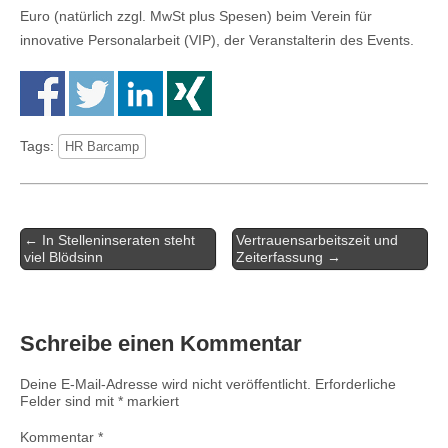
Euro (natürlich zzgl. MwSt plus Spesen) beim Verein für
innovative Personalarbeit (VIP), der Veranstalterin des Events.
Tags:
HR Barcamp
Artikel-
← In Stelleninseraten steht
Vertrauensarbeitszeit und
Navigation
viel Blödsinn
Zeiterfassung →
Schreibe einen Kommentar
Deine E-Mail-Adresse wird nicht veröffentlicht.
Erforderliche
Felder sind mit
*
markiert
Kommentar
*