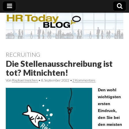
RECRUITING
Die Stellenausschreibung ist
tot? Mitnichten!
Von
Raphael Ineichen
•
8. September 2022
•
2 Kommentare
Den wohl
wichtigsten
ersten
Eindruck,
den Sie bei
den meisten