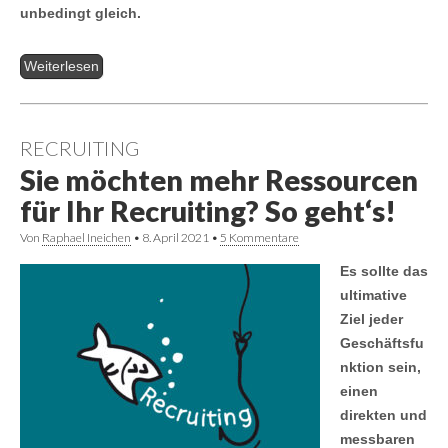
unbedingt gleich.
Weiterlesen
RECRUITING
Sie möchten mehr Ressourcen
für Ihr Recruiting? So geht‘s!
Von
Raphael Ineichen
•
8. April 2021
•
5 Kommentare
Es sollte das
ultimative
Ziel jeder
Geschäftsfu
nktion sein,
einen
direkten und
messbaren