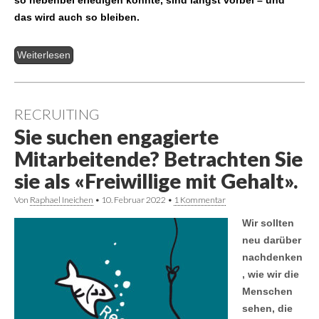
so nebenbei erledigen konnte, sind längst vorbei – und
das wird auch so bleiben.
Weiterlesen
RECRUITING
Sie suchen engagierte
Mitarbeitende? Betrachten Sie
sie als «Freiwillige mit Gehalt».
Von
Raphael Ineichen
•
10. Februar 2022
•
1 Kommentar
Wir sollten
neu darüber
nachdenken
, wie wir die
Menschen
sehen, die