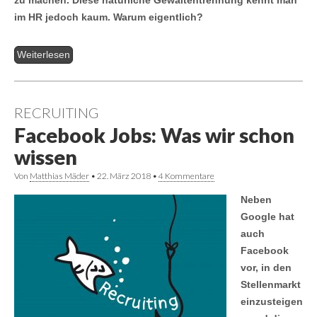
zu machen. Diese natürliche Gewaltentrennung kennt man
im HR jedoch kaum. Warum eigentlich?
Weiterlesen
RECRUITING
Facebook Jobs: Was wir schon
wissen
Von
Matthias Mäder
•
22. März 2018
•
4 Kommentare
Neben
Google hat
auch
Facebook
vor, in den
Stellenmarkt
einzusteigen