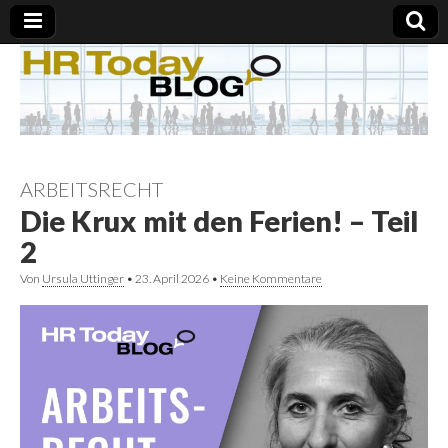
ARBEITSRECHT
Die Krux mit den Ferien! – Teil
2
Von
Ursula Uttinger
•
23. April 2026
•
Keine Kommentare