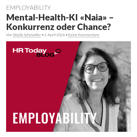
EMPLOYABILITY
Mental-Health-KI «Naia» –
Konkurrenz oder Chance?
Von
Sibylle Scheiwiller
•
2. April 2026
•
Keine Kommentare