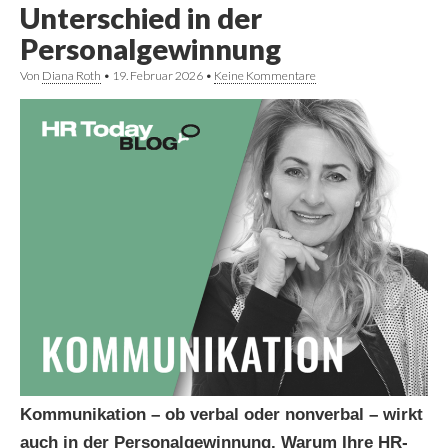
Unterschied in der
Personalgewinnung
Von
Diana Roth
•
19. Februar 2026
•
Keine Kommentare
Kommunikation – ob verbal oder nonverbal – wirkt
auch in der Personalgewinnung. Warum Ihre HR-