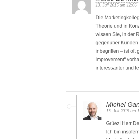
13. Juli 2015 um 12:06
Die Marketingkolleg
Theorie und in Konz
wissen Sie, in der 
gegenüber Kunden –
inbegriffen – ist of
improvement“ vorhan
interessanter und le
Michel Ga
13. Juli 2015 um 
Grüezi Herr De
Ich bin insofer