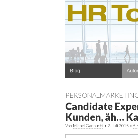
Hauptmenü
Springe
Blog
Autor
zum
Inhalt
PERSONALMARKETIN
Candidate Expe
Kunden, äh… K
Von
Michel Ganouchi
•
2. Juli 2015
•
5 