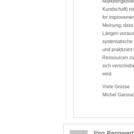
Marketingkolle
Kundschaft) ni
for improvement
Meinung, dass 
Längen voraus s
systematische 
und praktiziert
Ressourcen zu
sich verschie
wird.
Viele Grüsse
Michel Ganouc
Jörg Bannwart