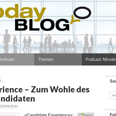
in/Autor
Themen
Podcast: Minute
G
Su
rience – Zum Wohle des
Such
andidaten
nach
Kommentare
Fo
«Candidate Experience»: