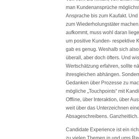
man Kundenansprüche möglichst 
Ansprache bis zum Kaufakt. Und 
zum Wiederholungstäter machen. 
aufkommt, muss wohl daran liegen,
um positive Kunden- respektive
gab es genug. Weshalb sich also
überall, aber doch öfters. Und w
Wertschätzung erfahren, sollte n
ihresgleichen abhängen. Sondern
Gedanken über Prozesse zu mache
mögliche „Touchpoints“ mit Kan
Offline, über Interaktion, über A
weit über das Unterzeichnen eine
Absageschreibens. Ganzheitlich.
Candidate Experience ist ein ric
zu vielen Themen in und ums Recr