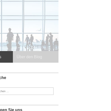
s
Über den Blog
che
en
:
lgen Sie uns