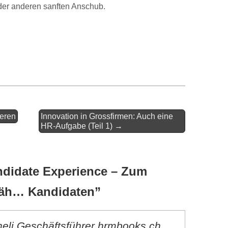
der anderen sanften Anschub.
ieren
Innovation in Grossfirmen: Auch eine
HR-Aufgabe (Teil 1) →
didate Experience – Zum
 äh… Kandidaten
”
eli Geschäftsführer hrmbooks.ch