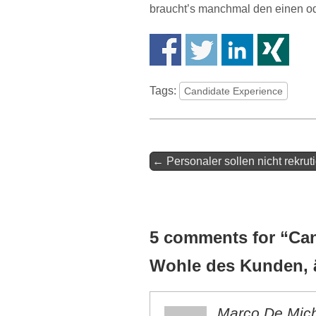
braucht’s manchmal den einen o
Tags:
Candidate Experience
Artikel-
← Personaler sollen nicht rekrut
Navigation
5 comments for “
Can
Wohle des Kunden,
Marco De Mich