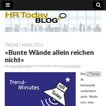
TREND-MINUTES
«Bunte Wände allein reichen
nicht»
Von
Annina Brühwiler
•
11. Dezember 2018
•
4 Kommentare
Die
Ar
beitswelt
verändert
sich. Nicht
nur, was