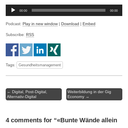
Audio-
00:00
00:00
Player
Podcast:
Play in new window
|
Download
|
Embed
Subscribe:
RSS
Tags:
Gesundheitsmanagement
Artikel-
← Digital, Post-Digital,
Weiterbildung in der Gig
Navigation
Alternativ-Digital
Economy →
4 comments for “
«Bunte Wände allein