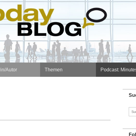
in/Autor
Themen
Podcast: Minute
Su
Such
nach
Fo