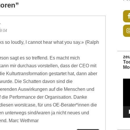
toren
”
r
9:04
 so loudly, I cannot hear what you say.» (Ralph
ze
son sagt es so treffend. Es macht mich
To
 kann mir durchaus vorstellen, dass der CEO mit
Mo
ie Kulturtransformation gestartet hat, dann aber
wurde. Die Schatten davon sind die
Vide
Play
eerenden Auswirkungen auf die Menschen und
 die Performance der Organisation. Danke
r diesen worstcase, für uns OE-Berater*innen die
n unterwegs sind/waren ja nicht neues und
end. Marc Wethmar