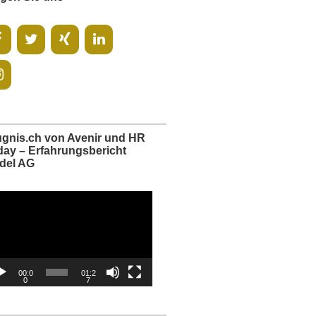
ugnis.ch von Avenir und HR
day – Erfahrungsbericht
del AG
o-
er
00:0
01:2
0
7