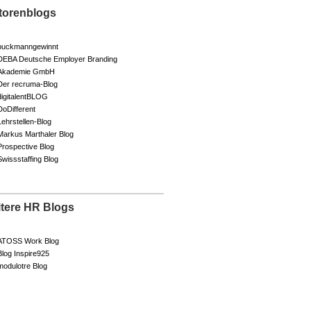
torenblogs
buckmanngewinnt
DEBA Deutsche Employer Branding
Akademie GmbH
Der recruma-Blog
digitalentBLOG
DoDifferent
Lehrstellen-Blog
Markus Marthaler Blog
Prospective Blog
Swissstaffing Blog
itere HR Blogs
ATOSS Work Blog
Blog Inspire925
modulotre Blog