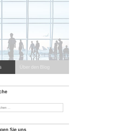
s
Über den Blog
che
en
:
lgen Sie uns