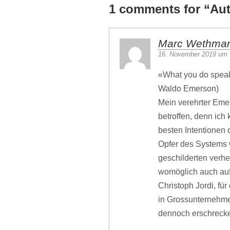
1 comments for “
Au
Marc Wethma
16. November 2019 um 
«What you do speaks
Waldo Emerson)
Mein verehrter Emer
betroffen, denn ich
besten Intentionen d
Opfer des Systems 
geschilderten verh
womöglich auch auf
Christoph Jordi, fü
in Grossunternehme
dennoch erschreck