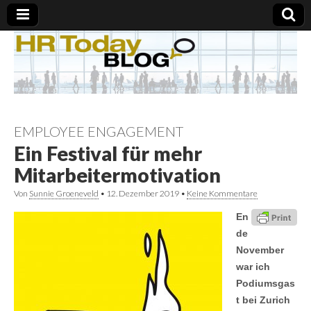
EMPLOYEE ENGAGEMENT
Ein Festival für mehr
Mitarbeitermotivation
Von
Sunnie Groeneveld
•
12. Dezember 2019
•
Keine Kommentare
En
de
November
war ich
Podiumsgas
t bei Zurich