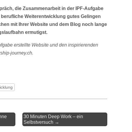
spräch, die Zusammenarbeit in der IPF-Aufgabe
 berufliche Weiterentwicklung gutes Gelingen
chen mit Ihrer Website und dem Blog noch lange
ngslaufbahn ermutigst.
Aufgabe erstellte Website und den inspirierenden
ship-journey.ch.
icklung
ohne
30 Minuten Deep Work – ein
Selbstversuch →