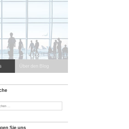
s
Über den Blog
che
en
:
lgen Sie uns