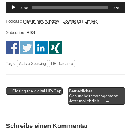
Audio-
00:00
00:00
Player
Podcast:
Play in new window
|
Download
|
Embed
Subscribe:
RSS
Tags:
Active Sourcing
HR Barcamp
Artikel-
← Closing the digital HR-Gap
Betriebliches
Navigation
Gesundheitsmanagement:
Jetzt mal ehrlich … →
Schreibe einen Kommentar