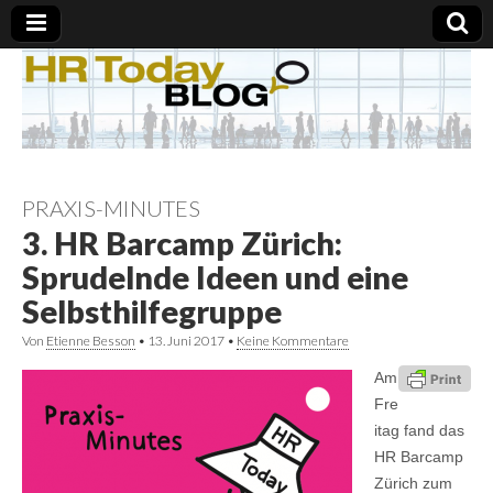
PRAXIS-MINUTES
3. HR Barcamp Zürich:
Sprudelnde Ideen und eine
Selbsthilfegruppe
Von
Etienne Besson
•
13. Juni 2017
•
Keine Kommentare
Am
Fre
itag fand das
HR Barcamp
Zürich zum