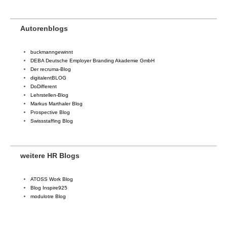
Autorenblogs
buckmanngewinnt
DEBA Deutsche Employer Branding Akademie GmbH
Der recruma-Blog
digitalentBLOG
DoDifferent
Lehrstellen-Blog
Markus Marthaler Blog
Prospective Blog
Swissstaffing Blog
weitere HR Blogs
ATOSS Work Blog
Blog Inspire925
modulotre Blog