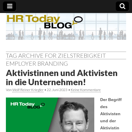
TAG ARCHIVE FOR ZIELSTREBIGKEIT
EMPLOYER BRANDING
Aktivistinnen und Aktivisten
in die Unternehmen!
Von
Wolf Reiner Kriegler
•
22. Juni 2023
•
Keine Kommentare
Der Begriff
des
Aktivisten
und der
Aktivistin