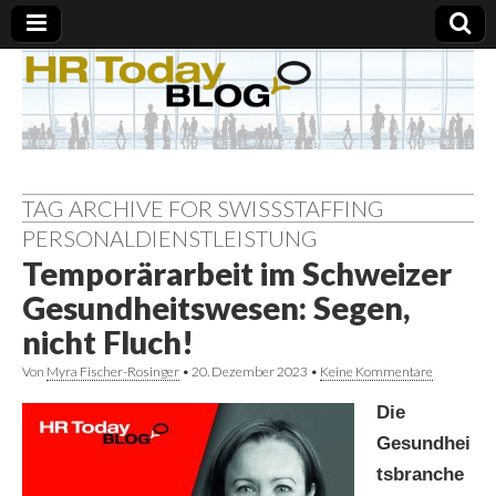
TAG ARCHIVE FOR SWISSSTAFFING
PERSONALDIENSTLEISTUNG
Temporärarbeit im Schweizer
Gesundheitswesen: Segen,
nicht Fluch!
Von
Myra Fischer-Rosinger
•
20. Dezember 2023
•
Keine Kommentare
Die
Gesundhei
tsbranche