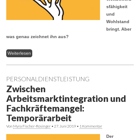
sfähigkeit
und
Wohlstand
bringt. Aber
was genau zeichnet ihn aus?
Weiterlesen
PERSONALDIENSTLEISTUNG
Zwischen
Arbeitsmarktintegration und
Fachkräftemangel:
Temporärarbeit
Von
Myra Fischer-Rosinger
•
27. Juni 2019
•
1 Kommentar
Der