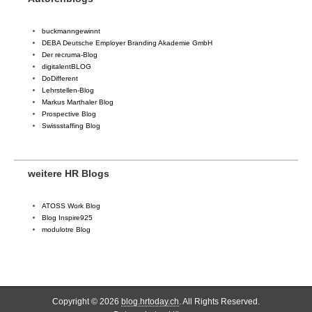
buckmanngewinnt
DEBA Deutsche Employer Branding Akademie GmbH
Der recruma-Blog
digitalentBLOG
DoDifferent
Lehrstellen-Blog
Markus Marthaler Blog
Prospective Blog
Swissstaffing Blog
weitere HR Blogs
ATOSS Work Blog
Blog Inspire925
modulotre Blog
Copyright © 2026
blog.hrtoday.ch
. All Rights Reserved.