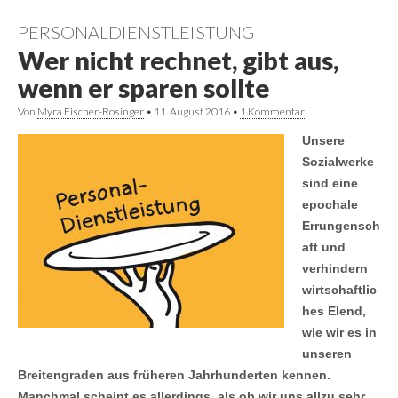
PERSONALDIENSTLEISTUNG
Wer nicht rechnet, gibt aus,
wenn er sparen sollte
Von
Myra Fischer-Rosinger
•
11. August 2016
•
1 Kommentar
Unsere
Sozialwerke
sind eine
epochale
Errungensch
aft und
verhindern
wirtschaftlic
hes Elend,
wie wir es in
unseren
Breitengraden aus früheren Jahrhunderten kennen.
Manchmal scheint es allerdings, als ob wir uns allzu sehr