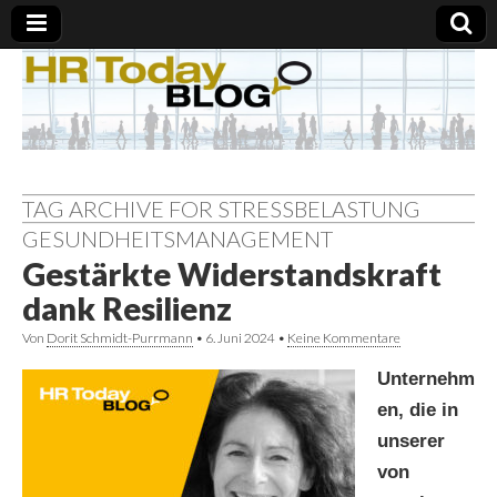
TAG ARCHIVE FOR STRESSBELASTUNG
GESUNDHEITSMANAGEMENT
Gestärkte Widerstandskraft
dank Resilienz
Von
Dorit Schmidt-Purrmann
•
6. Juni 2024
•
Keine Kommentare
Unternehm
en, die in
unserer
von