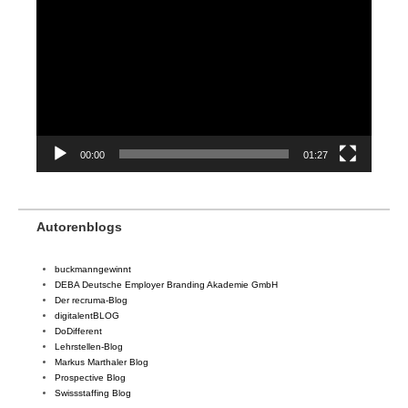
Player
00:00
01:27
Autorenblogs
buckmanngewinnt
DEBA Deutsche Employer Branding Akademie GmbH
Der recruma-Blog
digitalentBLOG
DoDifferent
Lehrstellen-Blog
Markus Marthaler Blog
Prospective Blog
Swissstaffing Blog