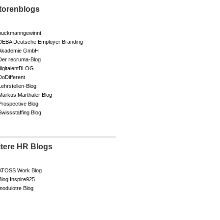
torenblogs
buckmanngewinnt
DEBA Deutsche Employer Branding
Akademie GmbH
Der recruma-Blog
digitalentBLOG
DoDifferent
Lehrstellen-Blog
Markus Marthaler Blog
Prospective Blog
Swissstaffing Blog
itere HR Blogs
ATOSS Work Blog
Blog Inspire925
modulotre Blog