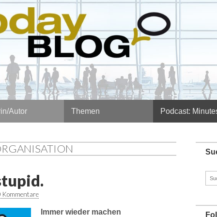
in/Autor
Themen
Podcast: Minute
ORGANISATION
Su
stupid.
Such
nach
0 Kommentare
Immer wieder machen
Fo