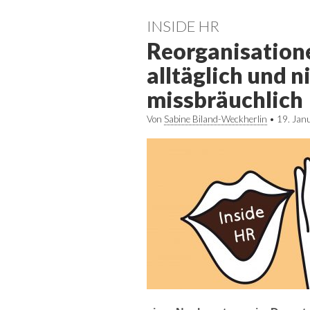
INSIDE HR
Reorganisatione
alltäglich und n
missbräuchlich
Von
Sabine Biland-Weckherlin
•
19. Jan