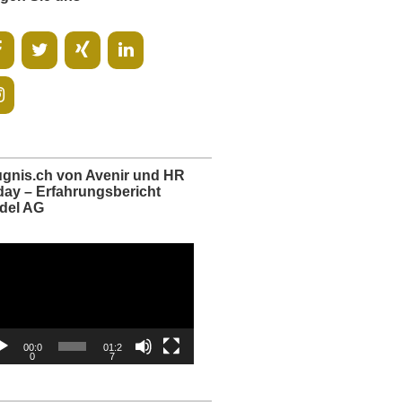
ugnis.ch von Avenir und HR
day – Erfahrungsbericht
del AG
o-
er
00:0
01:2
0
7