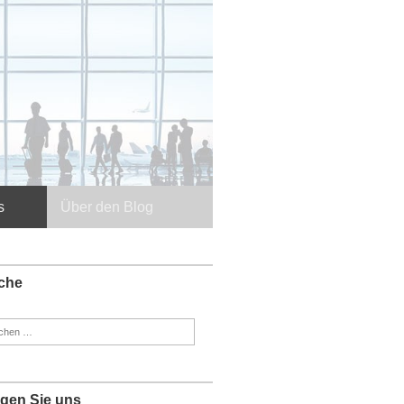
s
Über den Blog
che
en
:
lgen Sie uns