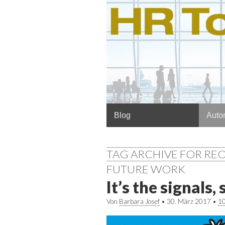
Hauptmenü
Springe
Blog
Autor
zum
Inhalt
TAG ARCHIVE FOR RE
FUTURE WORK
It’s the signals, 
Von
Barbara Josef
•
30. März 2017
•
1