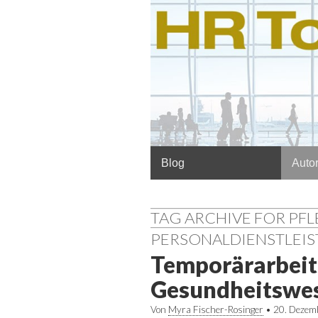
Hauptmenü
Springe
Blog
Autor
zum
Inhalt
TAG ARCHIVE FOR PF
PERSONALDIENSTLEI
Temporärarbeit
Gesundheitswese
Von
Myra Fischer-Rosinger
•
20. Dezem