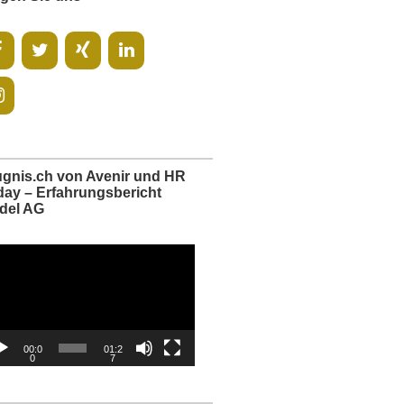
ugnis.ch von Avenir und HR
day – Erfahrungsbericht
del AG
o-
er
00:0
01:2
0
7