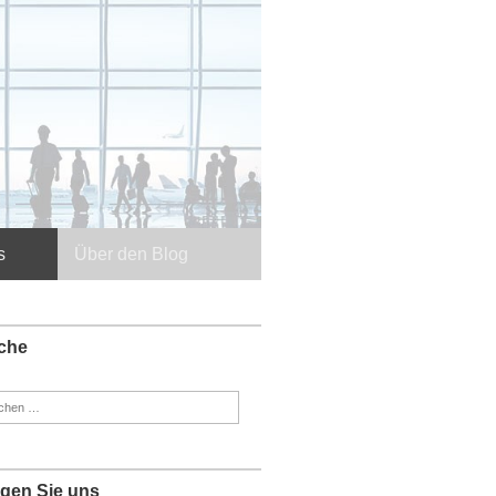
s
Über den Blog
che
en
:
lgen Sie uns