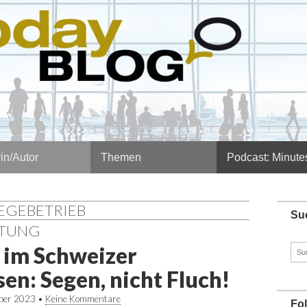
in/Autor
Themen
Podcast: Minute
LEGEBETRIEB
Su
STUNG
 im Schweizer
Such
nach
n: Segen, nicht Fluch!
ber 2023
•
Keine Kommentare
Fo