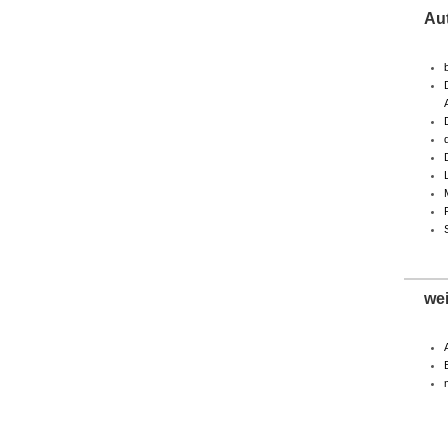
Au
we