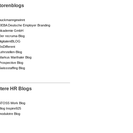
torenblogs
buckmanngewinnt
DEBA Deutsche Employer Branding
Akademie GmbH
Der recruma-Blog
digitalentBLOG
DoDifferent
Lehrstellen-Blog
Markus Marthaler Blog
Prospective Blog
Swissstaffing Blog
itere HR Blogs
ATOSS Work Blog
Blog Inspire925
modulotre Blog