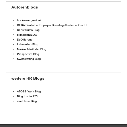
Autorenblogs
buckmanngewinnt
DEBA Deutsche Employer Branding Akademie GmbH
Der recruma-Blog
digitalentBLOG
DoDifferent
Lehrstellen-Blog
Markus Marthaler Blog
Prospective Blog
Swissstaffing Blog
weitere HR Blogs
ATOSS Work Blog
Blog Inspire925
modulotre Blog