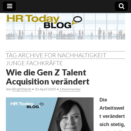
TAG ARCHIVE FOR NACHHALTIGKEIT
JUNGE FACHKRÄFTE
Wie die Gen Z Talent
Acquisition verändert
Von
Birgit Eberle
•
10. April 2025
•
1 Kommentar
Die
Arbeitswel
t verändert
sich stetig,