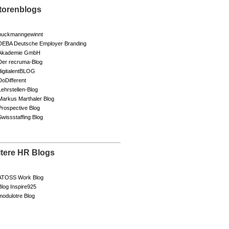
torenblogs
buckmanngewinnt
DEBA Deutsche Employer Branding
Akademie GmbH
Der recruma-Blog
digitalentBLOG
DoDifferent
Lehrstellen-Blog
Markus Marthaler Blog
Prospective Blog
Swissstaffing Blog
itere HR Blogs
ATOSS Work Blog
Blog Inspire925
modulotre Blog