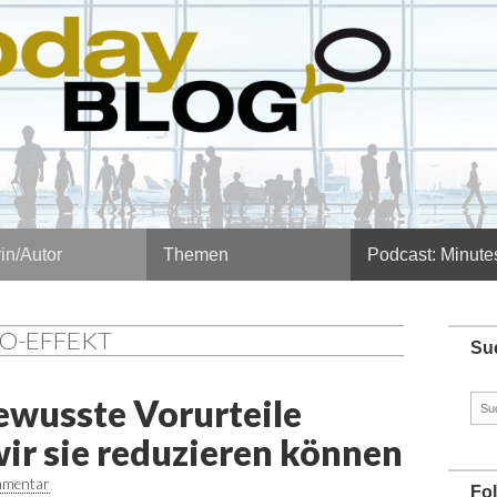
in/Autor
Themen
Podcast: Minute
LO-EFFEKT
Su
wusste Vorurteile
Such
nach
ir sie reduzieren können
mmentar
Fo