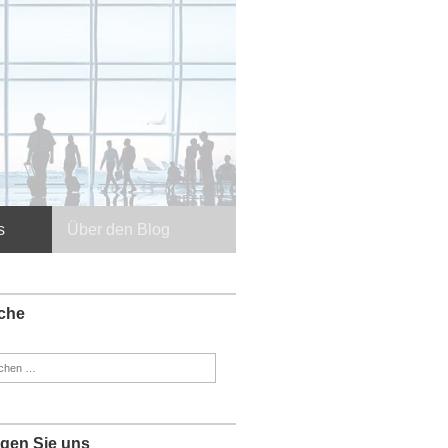
s
Über den Blog
che
en
:
lgen Sie uns