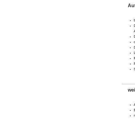
Au
we