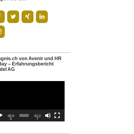
ugnis.ch von Avenir und HR
day – Erfahrungsbericht
del AG
o-
er
00:0
01:2
0
7