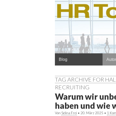
Hauptmenü
Springe
Blog
Autor
zum
Inhalt
TAG ARCHIVE FOR HA
RECRUITING
Warum wir unbe
haben und wie w
Von
Selina Frei
•
20. März 2025
•
1 Ko