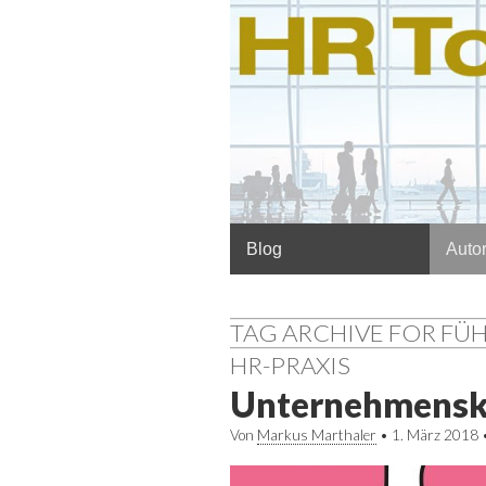
Hauptmenü
Springe
Blog
Autor
zum
Inhalt
TAG ARCHIVE FOR F
HR-PRAXIS
Unternehmenskul
Von
Markus Marthaler
•
1. März 2018