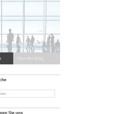
s
Über den Blog
che
en
:
lgen Sie uns