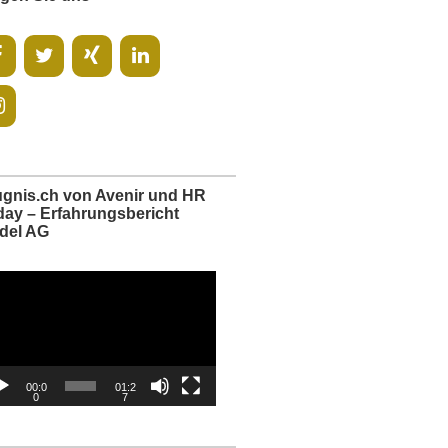
ugnis.ch von Avenir und HR
day – Erfahrungsbericht
del AG
o-
er
00:0
01:2
0
7