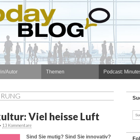
in/Autor
Themen
Podcast: Minute
ÜHRUNG
Su
tur: Viel heisse Luft
Such
nach
•
13 Kommentare
Sind Sie mutig? Sind Sie innovativ?
Fo