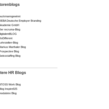
torenblogs
buckmanngewinnt
DEBA Deutsche Employer Branding
Akademie GmbH
Der recruma-Blog
digitalentBLOG
DoDifferent
Lehrstellen-Blog
Markus Marthaler Blog
Prospective Blog
Swissstaffing Blog
itere HR Blogs
ATOSS Work Blog
Blog Inspire925
modulotre Blog