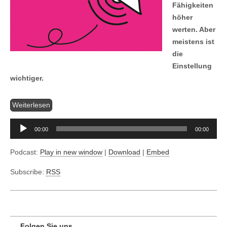
Fähigkeiten
höher
werten. Aber
meistens ist
die
Einstellung
wichtiger.
Aud
Weiterlesen
Pla
00:00
00:00
Podcast:
Play in new window
|
Download
|
Embed
Subscribe:
RSS
Folgen Sie uns