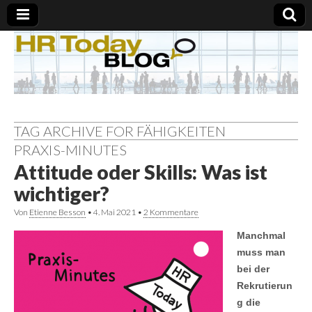
TAG ARCHIVE FOR FÄHIGKEITEN
PRAXIS-MINUTES
Attitude oder Skills: Was ist
wichtiger?
Von
Etienne Besson
•
4. Mai 2021
•
2 Kommentare
Manchmal
muss man
bei der
Rekrutierun
g die