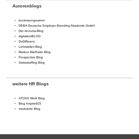
Autorenblogs
buckmanngewinnt
DEBA Deutsche Employer Branding Akademie GmbH
Der recruma-Blog
digitalentBLOG
DoDifferent
Lehrstellen-Blog
Markus Marthaler Blog
Prospective Blog
Swissstaffing Blog
weitere HR Blogs
ATOSS Work Blog
Blog Inspire925
modulotre Blog