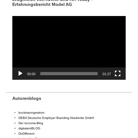
Erfahrungsbericht Model AG
Video-
Player
00:00
01:27
Autorenblogs
buckmanngewinnt
DEBA Deutsche Employer Branding Akademie GmbH
Der recruma-Blog
digitalentBLOG
DoDifferent