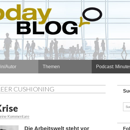
in/Autor
Themen
Podcast: Minute
REER CUSHIONING
Su
Krise
Such
nach
eine Kommentare
Die Arbeitswelt steht vor
Fo