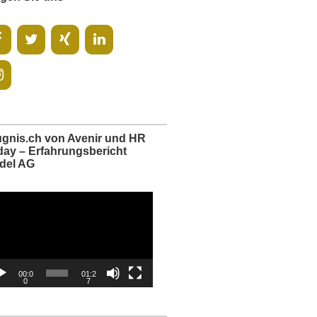
ugnis.ch von Avenir und HR
day – Erfahrungsbericht
del AG
o-
er
00:0
01:2
0
7