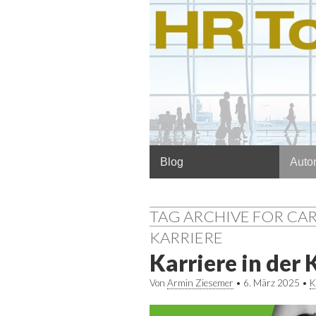
Hauptmenü
Springe
Blog
Autor
zum
Inhalt
TAG ARCHIVE FOR CA
KARRIERE
Karriere in der 
Von
Armin Ziesemer
•
6. März 2025
•
K