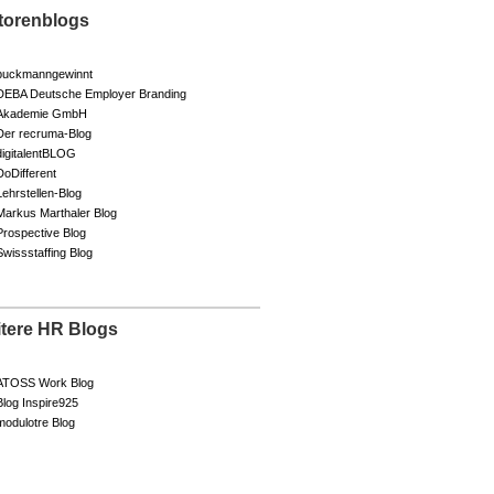
torenblogs
buckmanngewinnt
DEBA Deutsche Employer Branding
Akademie GmbH
Der recruma-Blog
digitalentBLOG
DoDifferent
Lehrstellen-Blog
Markus Marthaler Blog
Prospective Blog
Swissstaffing Blog
itere HR Blogs
ATOSS Work Blog
Blog Inspire925
modulotre Blog