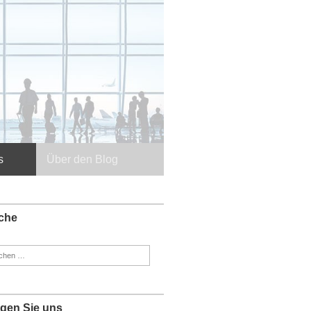
s
Über den Blog
che
en
:
lgen Sie uns