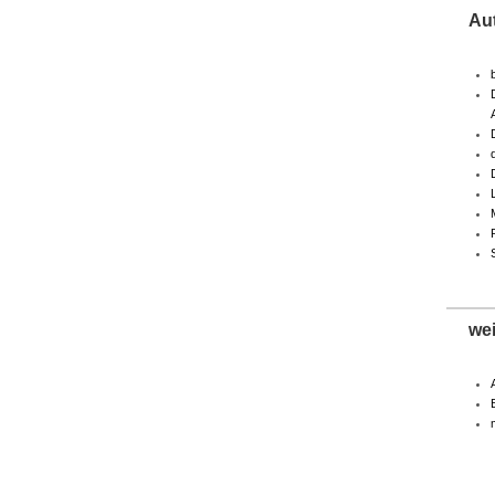
Au
we