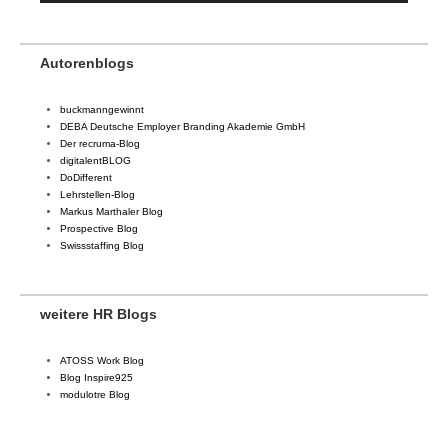
Autorenblogs
buckmanngewinnt
DEBA Deutsche Employer Branding Akademie GmbH
Der recruma-Blog
digitalentBLOG
DoDifferent
Lehrstellen-Blog
Markus Marthaler Blog
Prospective Blog
Swissstaffing Blog
weitere HR Blogs
ATOSS Work Blog
Blog Inspire925
modulotre Blog