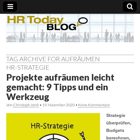
TAG ARCHIVE FOR AUFRÄUMEN
HR-STRATEGIE
Projekte aufräumen leicht
gemacht: 9 Tipps und ein
Werkzeug
Von
Christoph Jordi
•
19. November 2020
•
Keine Kommentare
Strategie
überprüfen,
Budgets
berechnen,